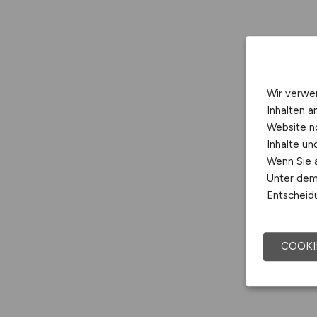
Wir verwe
Inhalten a
Website n
Inhalte u
Wenn Sie a
Unter dem 
Entscheidu
COOKI