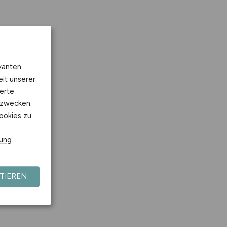
vanten
eit unserer
erte
kzwecken.
ookies zu.
rung
TIEREN