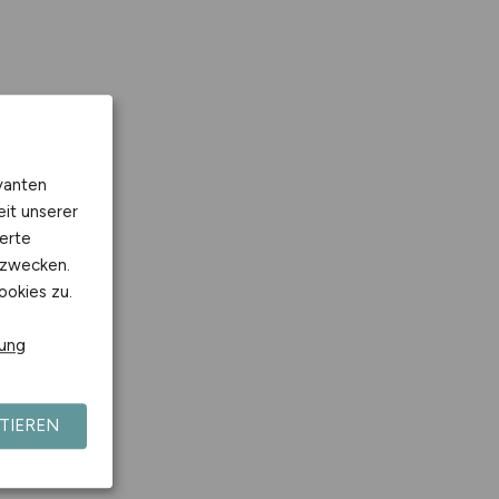
vanten
eit unserer
erte
kzwecken.
ookies zu.
rung
TIEREN