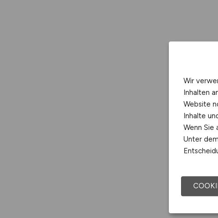
Wir verwe
Inhalten a
Website n
Inhalte u
Wenn Sie a
Unter dem 
Entscheidu
COOKI