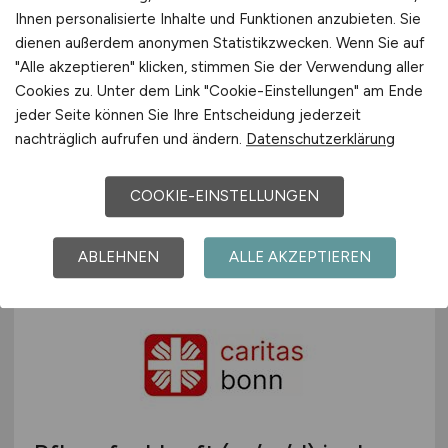
Ihnen personalisierte Inhalte und Funktionen anzubieten. Sie
Pflegehelfer*in
(m/w/d)
im
dienen außerdem anonymen Statistikzwecken. Wenn Sie auf
"Alle akzeptieren" klicken, stimmen Sie der Verwendung aller
Sebastian-Dani-Alten- und
Cookies zu. Unter dem Link "Cookie-Einstellungen" am Ende
Pflegeheim
jeder Seite können Sie Ihre Entscheidung jederzeit
nachträglich aufrufen und ändern.
Datenschutzerklärung
Caritasverband für die Stadt Bonn e. V.
vor 6 Tagen
COOKIE-EINSTELLUNGEN
Bonn
ABLEHNEN
ALLE AKZEPTIEREN