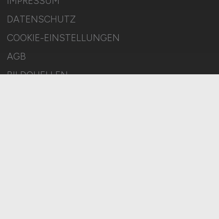
IMPRESSUM
DATENSCHUTZ
COOKIE-EINSTELLUNGEN
AGB
BILDQUELLEN
KI-TRANSPARENZ
BESCHWERDEN
MELDESTELLE
SITEMAP
© 2026 SOZIALWESEN.JOBS – ZIEGELER MEDIEN GMBH • Alle
Rechte vorbehalten.