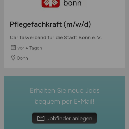
Studentenjobs / Werkstudenten
Hamburg
Ausbildung / Studium
Hessen
Praktikum
Pflegefachkraft
(m/w/d)
Mecklenburg-Vorpommern
Niedersachsen
Caritasverband für die Stadt Bonn e. V.
Nordrhein-Westfalen
vor 4 Tagen
Rheinland-Pfalz
Bonn
Saarland
Sachsen
Sachsen-Anhalt
Schleswig-Holstein
Erhalten Sie neue Jobs
Thüringen
Deutschlandweit
bequem per
E-Mail
!
Österreich
Schweiz
Jobfinder anlegen
Europa