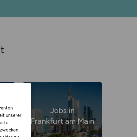
t
vanten
Jobs in
eit unserer
Frankfurt am Main
erte
kzwecken.