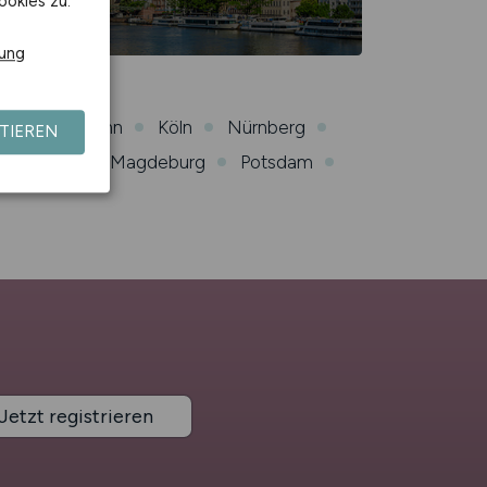
ookies zu.
rung
Kiel
Bonn
Köln
Nürnberg
TIEREN
armstadt
Magdeburg
Potsdam
Jetzt registrieren