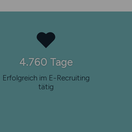
7.963
Tage
Erfolgreich im E-Recruiting
tätig