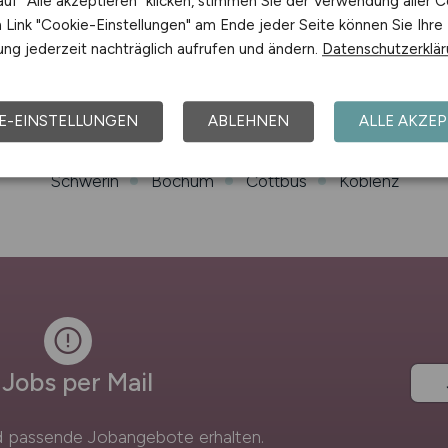
uf "Alle akzeptieren" klicken, stimmen Sie der Verwendung aller C
Link "Cookie-Einstellungen" am Ende jeder Seite können Sie Ihre
ng jederzeit nachträglich aufrufen und ändern.
Datenschutzerklä
Bremen
Rostock
Dresden
Erfurt
Kassel
E-EINSTELLUNGEN
ABLEHNEN
ALLE AKZEP
eipzig
Essen
Pforzheim
Heilbronn
Mainz
D
Schwerin
Bochum
Cottbus
Koblenz
Jobs per Mail
 passende Jobangebote erhalten.