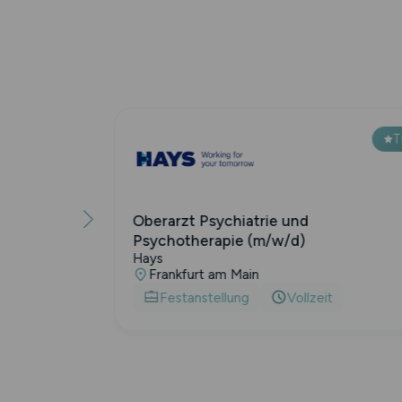
TOP
Oberarzt Psychiatrie und
tellen
Psychotherapie (m/w/d)
Hays
Frankfurt am Main
t
Festanstellung
Vollzeit