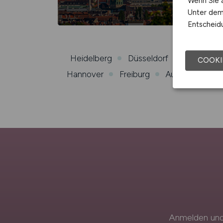
Wenn Sie a
Unter dem 
Entscheidu
Heidelberg
Düsseldorf
Dortmund
COOKI
Hannover
Freiburg
Augsburg
L
Anmelden und