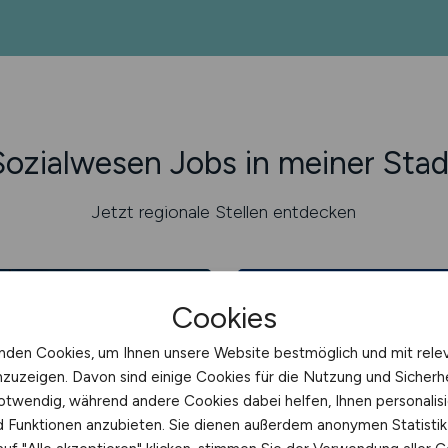
Sozialwesen Jobs in meiner Stad
Jetzt regionale Stellen entdecken
Cookies
nden Cookies, um Ihnen unsere Website bestmöglich und mit rele
Jobs in
Jobs in
nzuzeigen. Davon sind einige Cookies für die Nutzung und Sicherh
Berlin
Stuttgart
otwendig, während andere Cookies dabei helfen, Ihnen personalisi
nd Funktionen anzubieten. Sie dienen außerdem anonymen Statisti