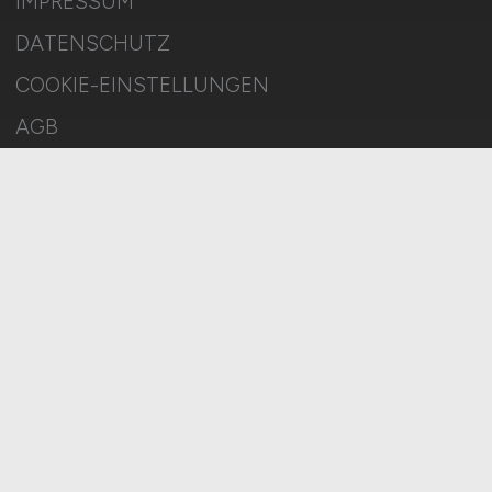
IMPRESSUM
DATENSCHUTZ
COOKIE-EINSTELLUNGEN
AGB
BILDQUELLEN
KI-TRANSPARENZ
BESCHWERDEN
MELDESTELLE
SITEMAP
© 2026 SOZIALWESEN.JOBS – ZIEGELER MEDIEN GMBH • Alle
Rechte vorbehalten.