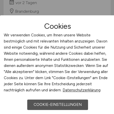
vor 2 Tagen
Brandenburg
Cookies
Wir verwenden Cookies, um Ihnen unsere Website
bestmöglich und mit relevanten Inhalten anzuzeigen. Davon
sind einige Cookies für die Nutzung und Sicherheit unserer
Website notwendig, während andere Cookies dabei helfen,
Ihnen personalisierte Inhalte und Funktionen anzubieten. Sie
dienen außerdem anonymen Statistikzwecken. Wenn Sie auf
W2-Professur
"Alle akzeptieren" klicken, stimmen Sie der Verwendung aller
Gesundheitspädagogik für die
Cookies zu. Unter dem Link "Cookie-Einstellungen" am Ende
jeder Seite können Sie Ihre Entscheidung jederzeit
MT-Berufe
(m/w/d)
nachträglich aufrufen und ändern.
Datenschutzerklärung
Hochschule Kaiserslautern
COOKIE-EINSTELLUNGEN
vor 2 Tagen