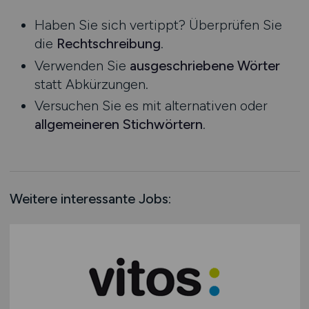
Niedersachsen
Haben Sie sich vertippt? Überprüfen Sie
Nordrhein-Westfalen
die
Rechtschreibung
.
Rheinland-Pfalz
Verwenden Sie
ausgeschriebene Wörter
Saarland
statt Abkürzungen.
Sachsen
Versuchen Sie es mit alternativen oder
Sachsen-Anhalt
allgemeineren Stichwörtern
.
Schleswig-Holstein
Thüringen
Deutschlandweit
Österreich
Weitere interessante Jobs:
Schweiz
Europa
International