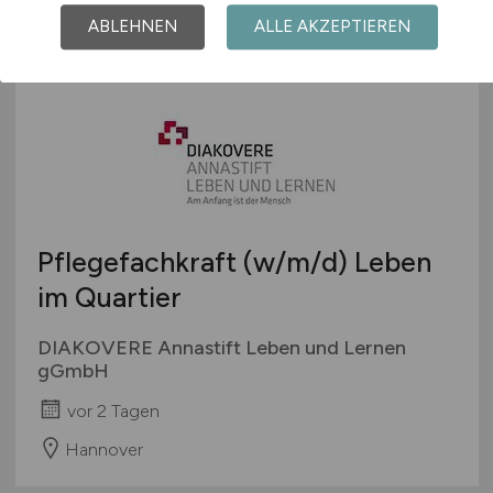
Zweibrücken
ABLEHNEN
ALLE AKZEPTIEREN
Pflegefachkraft
(w/m/d)
Leben
im Quartier
DIAKOVERE Annastift Leben und Lernen
gGmbH
vor 2 Tagen
Hannover