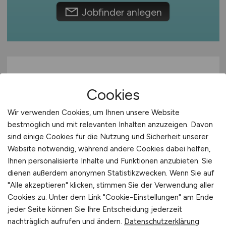
Jobfinder anlegen
International
Cookies
Wir verwenden Cookies, um Ihnen unsere Website
bestmöglich und mit relevanten Inhalten anzuzeigen. Davon
sind einige Cookies für die Nutzung und Sicherheit unserer
Pflegefachkraft
(m/w/d)
Website notwendig, während andere Cookies dabei helfen,
Ihnen personalisierte Inhalte und Funktionen anzubieten. Sie
Sozialservice-Gesellschaft des BRK GmbH,
SeniorenWohnen Augsburg-Haunstetten
dienen außerdem anonymen Statistikzwecken. Wenn Sie auf
"Alle akzeptieren" klicken, stimmen Sie der Verwendung aller
29.07.2026
Cookies zu. Unter dem Link "Cookie-Einstellungen" am Ende
jeder Seite können Sie Ihre Entscheidung jederzeit
Augsburg
nachträglich aufrufen und ändern.
Datenschutzerklärung