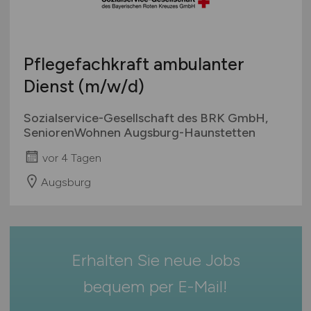
Bremen
Studentenjobs / Werkstudenten
Hamburg
Ausbildung / Studium
Hessen
Praktikum
Pflegefachkraft ambulanter
Mecklenburg-Vorpommern
Dienst
(m/w/d)
Niedersachsen
Nordrhein-Westfalen
Sozialservice-Gesellschaft des BRK GmbH,
Rheinland-Pfalz
SeniorenWohnen Augsburg-Haunstetten
Saarland
vor 4 Tagen
Sachsen
Augsburg
Sachsen-Anhalt
Schleswig-Holstein
Thüringen
Deutschlandweit
Erhalten Sie neue Jobs
Österreich
bequem per
E-Mail
!
Schweiz
Europa