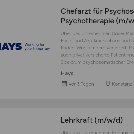
Chefarzt für Psycho
Psychotherapie
(m/w
Über das Unternehmen Unser Man
Fach- und Akutkrankenhaus und f
Baden-Württemberg verankert. Ma
auch privat versicherte Patientinn
Spektrum psychosomatischer Erkra
Hays
vor 3 Tagen
Konstanz
Lehrkraft
(m/w/d)
Über das Unternehmen Engagierter 