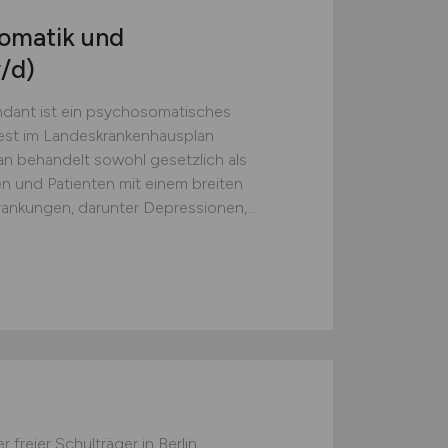
somatik und
/d)
dant ist ein psychosomatisches
est im Landeskrankenhausplan
n behandelt sowohl gesetzlich als
en und Patienten mit einem breiten
nkungen, darunter Depressionen,...
freier Schulträger in Berlin