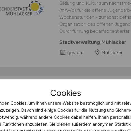
Bildung und Kultur zum nächstmögl
(m/w/d) für die offene Jugendarbeit
Wochenstunden - zunächst befrist
Organisation des offenen Jugen
Durchführung bedarfsorientierter F
Stadtverwaltung Mühlacker
gestern
Mühlacker
Heilerziehungspfleger
Cookies
Sozialpädagoge
(m/w
nden Cookies, um Ihnen unsere Website bestmöglich und mit rele
Sozialpsychiatrie
nzuzeigen. Davon sind einige Cookies für die Nutzung und Sicherh
otwendig, während andere Cookies dabei helfen, Ihnen personalisi
Die BruderhausDiakonie bietet in 
nd Funktionen anzubieten. Sie dienen außerdem anonymen Statisti
Assistenz- und Unterstützungslei