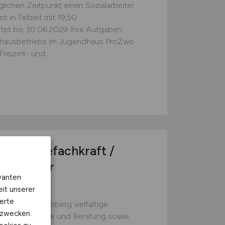
ichen Zeitpunkt einen Sozialarbeiter
 in Teilzeit mit 19,50
et bis 30.06.2029 Ihre Aufgaben:
dhausbetriebs im Jugendhaus ProZwo
reizeit- und...
 / Pflegefachkraft /
/d)
in der
vanten
eit unserer
erte
Baden-Württemberg vielfältige
kzwecken.
stungen, Pflege und Beratung sowie