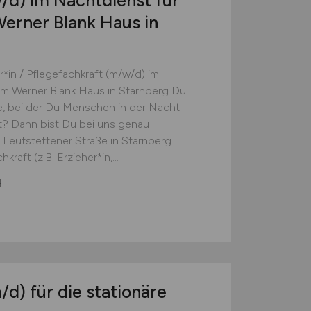
/d)
im Nachtdienst für
erner Blank Haus in
r*in / Pflegefachkraft (m/w/d) im
m Werner Blank Haus in Starnberg Du
e, bei der Du Menschen in der Nacht
t? Dann bist Du bei uns genau
r Leutstettener Straße in Starnberg
aft (z.B. Erzieher*in,...
H
/d)
für die stationäre