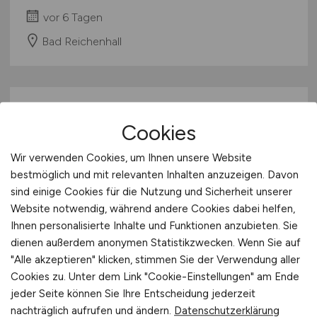
vor 6 Tagen
Bad Reichenhall
Cookies
Wir verwenden Cookies, um Ihnen unsere Website
bestmöglich und mit relevanten Inhalten anzuzeigen. Davon
sind einige Cookies für die Nutzung und Sicherheit unserer
Pflegefachkraft
(m/w/d)
Website notwendig, während andere Cookies dabei helfen,
Ihnen personalisierte Inhalte und Funktionen anzubieten. Sie
Sozialservice-Gesellschaft des BRK GmbH,
dienen außerdem anonymen Statistikzwecken. Wenn Sie auf
SeniorenWohnen Bad Reichenhall Kirchberg
"Alle akzeptieren" klicken, stimmen Sie der Verwendung aller
Cookies zu. Unter dem Link "Cookie-Einstellungen" am Ende
vor 6 Tagen
jeder Seite können Sie Ihre Entscheidung jederzeit
Bad Reichenhall
nachträglich aufrufen und ändern.
Datenschutzerklärung