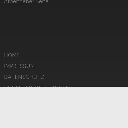
Arbeitgeber Seite
HOME
IMPRESSUM
DATENSCHUTZ
COOKIE-EINSTELLUNGEN
AGB
BILDQUELLEN
KI-TRANSPARENZ