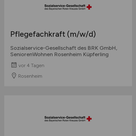
Bachelor-/ Master-/ Diplom-Arbeit
Bremen
Studentenjobs / Werkstudenten
Hamburg
Ausbildung / Studium
Hessen
Praktikum
Pflegefachkraft
(m/w/d)
Mecklenburg-Vorpommern
Niedersachsen
Sozialservice-Gesellschaft des BRK GmbH,
Nordrhein-Westfalen
SeniorenWohnen Rosenheim Küpferling
Rheinland-Pfalz
vor 4 Tagen
Saarland
Rosenheim
Sachsen
Sachsen-Anhalt
Schleswig-Holstein
Thüringen
Deutschlandweit
Österreich
Schweiz