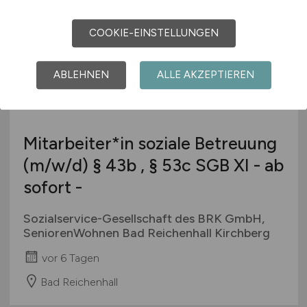
COOKIE-EINSTELLUNGEN
ABLEHNEN
ALLE AKZEPTIEREN
Mitarbeiter*in soziale Betreuung
(m/w/d)
§ 43b , § 53c SGB XI - ab
sofort -
Sozialservice-Gesellschaft des BRK GmbH,
SeniorenWohnen Bad Reichenhall Kirchberg
vor 6 Tagen
Bad Reichenhall