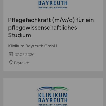
Studentenjobs / Werkstudenten
Hamburg
Ausbildung / Studium
Hessen
Praktikum
Pflegefachkraft
(m/w/d)
für ein
Mecklenburg-Vorpommern
pflegewissenschaftliches
Niedersachsen
Studium
Nordrhein-Westfalen
Rheinland-Pfalz
Klinikum Bayreuth GmbH
Saarland
07.07.2026
Sachsen
Sachsen-Anhalt
Bayreuth
Schleswig-Holstein
Thüringen
Deutschlandweit
Österreich
Schweiz
Europa