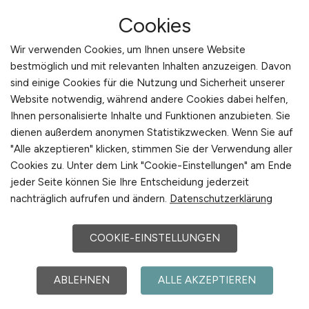
IMC in der Betriebsstätte
Cookies
Klinikum
Wir verwenden Cookies, um Ihnen unsere Website
bestmöglich und mit relevanten Inhalten anzuzeigen. Davon
Klinikum Bayreuth GmbH
sind einige Cookies für die Nutzung und Sicherheit unserer
07.07.2026
Website notwendig, während andere Cookies dabei helfen,
Ihnen personalisierte Inhalte und Funktionen anzubieten. Sie
Bayreuth
dienen außerdem anonymen Statistikzwecken. Wenn Sie auf
"Alle akzeptieren" klicken, stimmen Sie der Verwendung aller
Cookies zu. Unter dem Link "Cookie-Einstellungen" am Ende
jeder Seite können Sie Ihre Entscheidung jederzeit
nachträglich aufrufen und ändern.
Datenschutzerklärung
COOKIE-EINSTELLUNGEN
Pflegefachkraft
(m/w/d)
für ein
ABLEHNEN
ALLE AKZEPTIEREN
Studium Pflegemanagement