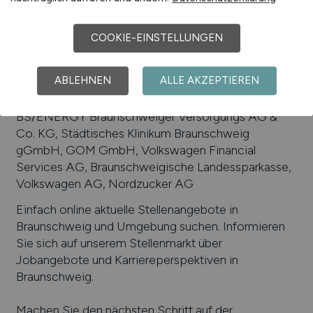
Informations- und Kommunikationstechnik,
Automobilindustrie, Verkehrstechnik
COOKIE-EINSTELLUNGEN
Beliebte Arbeitgeber in
Braunschweig
, die
attraktive Jobangebote bieten
:
Öffentliche
ABLEHNEN
ALLE AKZEPTIEREN
Versicherung Braunschweig, Technische Universität
Braunschweig, Robert Bosch GmbH, Siemens AG,
BS/ENERGY Braunschweiger Versorgungs AG &
Co. KG, Städtisches Klinikum Braunschweig
gGmbH, GOM GmbH, Volkswagen Financial
Services AG, Braunschweigische Landessparkasse,
Volkswagen AG, Nordzucker AG
Einfach online aktuelle Stellenangebote in
Braunschweig
und Umgebung suchen. Informieren
Sie sich auf unserem Stellenmarkt über
Jobangebote und Karriereperspektiven in
Braunschweig
.
Machen Sie den nächsten Schritt auf der