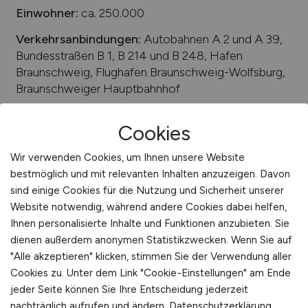
Einwohner:
ca. 250.000
Verkehrsanbindungen:
Autobahnen A 2 und A 39,
Bundesstraßen B 1, B 214 und B 248, Hafen
Braunschweig, Flughafen Braunschweig-Wolfsburg,
Braunschweiger Hauptbahnhof
Arbeiten in der Nähe von
Braunschweig
:
Vordorf,
Cookies
Salzgitter, Cremlingen, Landkreis Gifhorn,
Schwülper, Wolfenbüttel, Wendeburg, Vechelde,
Wir verwenden Cookies, um Ihnen unsere Website
Meine, Sickte, Landkreis Helmstedt, Niedersachsen,
bestmöglich und mit relevanten Inhalten anzuzeigen. Davon
Landkreis Peine, Lehre
sind einige Cookies für die Nutzung und Sicherheit unserer
Universitäten/Hochschulen:
Technische
Website notwendig, während andere Cookies dabei helfen,
Universität Braunschweig, Ostfalia – Hochschule für
Ihnen personalisierte Inhalte und Funktionen anzubieten. Sie
angewandte Wissenschaften
dienen außerdem anonymen Statistikzwecken. Wenn Sie auf
"Alle akzeptieren" klicken, stimmen Sie der Verwendung aller
Beliebte Jobs in
Cookies zu. Unter dem Link "Cookie-Einstellungen" am Ende
Braunschweig
/Branchen
:
Gesundheitswirtschaft,
jeder Seite können Sie Ihre Entscheidung jederzeit
Finanzwesen, Maschinenbau, Biotechnologie,
nachträglich aufrufen und ändern.
Datenschutzerklärung