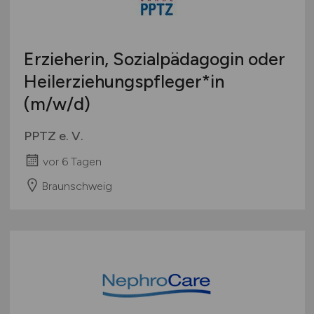
Studentenjobs / Werkstudenten
Hamburg
Ausbildung / Studium
Hessen
Praktikum
Erzieherin, Sozialpädagogin oder
Mecklenburg-Vorpommern
Heilerziehungspfleger*in
Niedersachsen
(m/w/d)
Nordrhein-Westfalen
Rheinland-Pfalz
PPTZ e. V.
Saarland
vor 6 Tagen
Sachsen
Sachsen-Anhalt
Braunschweig
Schleswig-Holstein
Thüringen
Deutschlandweit
Österreich
Schweiz
Europa