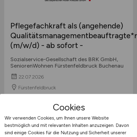
Studentenjobs / Werkstudenten
Hamburg
Ausbildung / Studium
Hessen
Praktikum
Pflegefachkraft als (angehende)
Mecklenburg-Vorpommern
Qualitätsmanagementbeauftragte*
Niedersachsen
(m/w/d)
- ab sofort -
Nordrhein-Westfalen
Rheinland-Pfalz
Sozialservice-Gesellschaft des BRK GmbH,
Saarland
SeniorenWohnen Fürstenfeldbruck Buchenau
Sachsen
22.07.2026
Sachsen-Anhalt
Fürstenfeldbruck
Schleswig-Holstein
Thüringen
Cookies
Deutschlandweit
1
Österreich
Wir verwenden Cookies, um Ihnen unsere Website
Schweiz
bestmöglich und mit relevanten Inhalten anzuzeigen. Davon
Europa
sind einige Cookies für die Nutzung und Sicherheit unserer