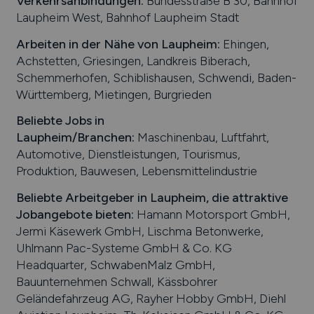
Verkehrsanbindungen:
Bundesstraße B 30, Bahnhof
Laupheim West, Bahnhof Laupheim Stadt
Arbeiten in der Nähe von
Laupheim
:
Ehingen,
Achstetten, Griesingen, Landkreis Biberach,
Schemmerhofen, Schiblishausen, Schwendi, Baden-
Württemberg, Mietingen, Burgrieden
Beliebte Jobs in
Laupheim
/Branchen
:
Maschinenbau, Luftfahrt,
Automotive, Dienstleistungen, Tourismus,
Produktion, Bauwesen, Lebensmittelindustrie
Beliebte Arbeitgeber in
Laupheim
, die attraktive
Jobangebote bieten
:
Hamann Motorsport GmbH,
Jermi Käsewerk GmbH, Lischma Betonwerke,
Uhlmann Pac-Systeme GmbH & Co. KG
Headquarter, SchwabenMalz GmbH,
Bauunternehmen Schwall, Kässbohrer
Geländefahrzeug AG, Rayher Hobby GmbH, Diehl