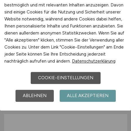
bestmöglich und mit relevanten Inhalten anzuzeigen. Davon
sind einige Cookies für die Nutzung und Sicherheit unserer
Website notwendig, während andere Cookies dabei helfen,
Ihnen personalisierte Inhalte und Funktionen anzubieten. Sie
dienen außerdem anonymen Statistikzwecken. Wenn Sie auf
"Alle akzeptieren" klicken, stimmen Sie der Verwendung aller
Pflegefachkraft stationär
Cookies zu. Unter dem Link "Cookie-Einstellungen" am Ende
(m/w/d)
jeder Seite können Sie Ihre Entscheidung jederzeit
nachträglich aufrufen und ändern.
Datenschutzerklärung
Sozialservice-Gesellschaft des BRK GmbH,
SeniorenWohnen Neu Ulm Ludwigsfeld
COOKIE-EINSTELLUNGEN
vor 6 Tagen
Neu-Ulm
ABLEHNEN
ALLE AKZEPTIEREN