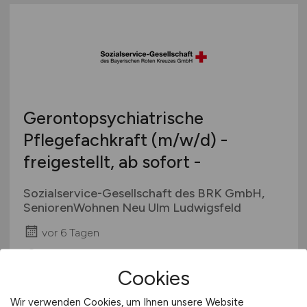
Gerontopsychiatrische
Pflegefachkraft
(m/w/d)
-
freigestellt, ab sofort -
Sozialservice-Gesellschaft des BRK GmbH,
SeniorenWohnen Neu Ulm Ludwigsfeld
vor 6 Tagen
Neu-Ulm
Cookies
Wir verwenden Cookies, um Ihnen unsere Website