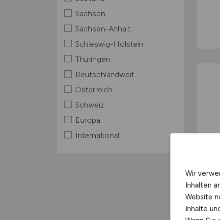
Sachsen
Sachsen-Anhalt
Schleswig-Holstein
Thüringen
Deutschlandweit
Österreich
Schweiz
Europa
International
Wir verwe
Inhalten a
Website n
Inhalte u