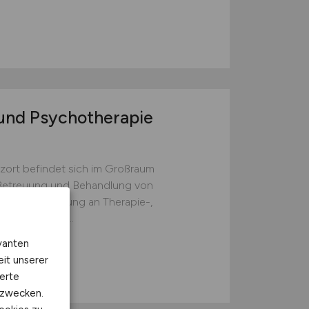
 und Psychotherapie
zort befindet sich im Großraum
Betreuung und Behandlung von
hiatrieMitwirkung an Therapie-,
aßnahmen auf...
vanten
eit unserer
erte
kzwecken.