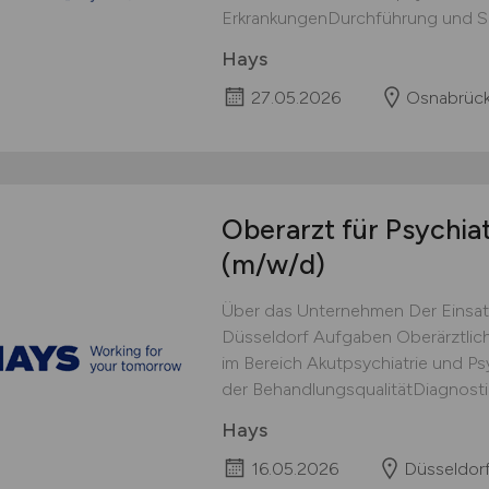
ErkrankungenDurchführung und Sup
Hays
27.05.2026
Osnabrüc
Oberarzt für Psychia
(m/w/d)
Über das Unternehmen Der Einsat
Düsseldorf Aufgaben Oberärztlich
im Bereich Akutpsychiatrie und Ps
der BehandlungsqualitätDiagnostik
Hays
16.05.2026
Düsseldor