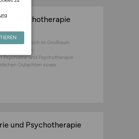
ookies zu.
rung
 und Psychotherapie
TIEREN
zort befindet sich im Großraum
 Betreuung von
ch Psychiatrie und Psychotherapie
ztlichen Gutachten sowie...
trie und Psychotherapie