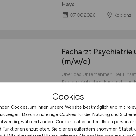
Hays
07.06.2026
Koblenz
Facharzt Psychiatrie
(m/w/d)
Über das Unternehmen Der Einsat
Koblenz Aufgaben Fachärztliche 
Patienten in der forensischen Psyc
Cookies
Rehabilitations- und Sicherungsm
Hays
nden Cookies, um Ihnen unsere Website bestmöglich und mit rele
nzuzeigen. Davon sind einige Cookies für die Nutzung und Sicherh
07.06.2026
Koblenz
otwendig, während andere Cookies dabei helfen, Ihnen personalisi
nd Funktionen anzubieten. Sie dienen außerdem anonymen Statisti