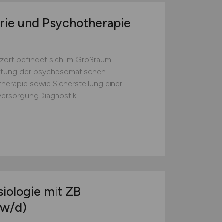
trie und Psychotherapie
zort befindet sich im Großraum
itung der psychosomatischen
herapie sowie Sicherstellung einer
versorgungDiagnostik...
k
iologie mit ZB
w/d)