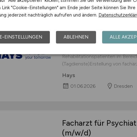
uf "Alle akzeptieren" klicken, stimmen Sie der Verwendung aller C
Link "Cookie-Einstellungen" am Ende jeder Seite können Sie Ihre
ng jederzeit nachträglich aufrufen und ändern.
Datenschutzerklä
Oberarzt Psychiatrie
(m/w/d)
E-EINSTELLUNGEN
ABLEHNEN
ALLE AKZEP
Über das Unternehmen Der Einsat
Dresden Aufgaben Oberärztliche
Rehabilitationspatienten im Berei
(Tagdienste)Erstellung von fachär
Hays
01.06.2026
Dresden
Facharzt für Psychia
(m/w/d)