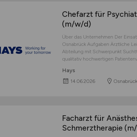
Chefarzt für Psychia
(m/w/d)
Über das Unternehmen Der Einsat
Osnabrück Aufgaben Ärztliche Le
Abteilung mit Schwerpunkt Suchtt
qualitativ hochwertigen Patienten
Hays
14.06.2026
Osnabrüc
Facharzt für Anästhes
Schmerztherapie
(m/