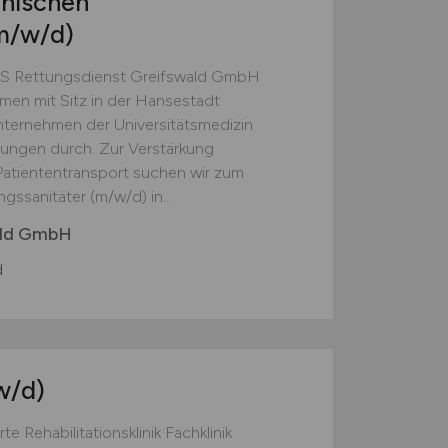
inischen
m/w/d)
KS Rettungsdienst Greifswald GmbH
hmen mit Sitz in der Hansestadt
nternehmen der Universitätsmedizin
tungen durch. Zur Verstärkung
Patiententransport suchen wir zum
ssanitäter (m/w/d) in...
ald GmbH
d
w/d)
te Rehabilitationsklinik Fachklinik