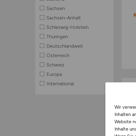
Sachsen
Sachsen-Anhalt
Schleswig-Holstein
Thüringen
Deutschlandweit
Österreich
Schweiz
Europa
International
Wir verwe
Inhalten a
Website n
Inhalte u