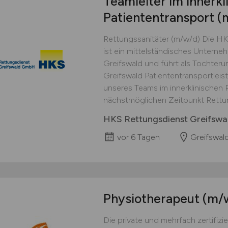
Teamleiter im innerkl
Patiententransport
(
Rettungssanitäter (m/w/d) Die H
ist ein mittelständisches Unterne
Greifswald und führt als Tochteru
Greifswald Patiententransportleis
unseres Teams im innerklinischen 
nächstmöglichen Zeitpunkt Rettung
HKS Rettungsdienst Greifsw
vor 6 Tagen
Greifswal
Physiotherapeut
(m/
Die private und mehrfach zertifizier