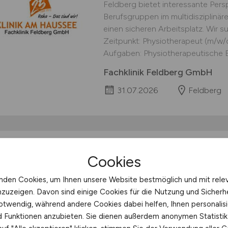
Feldberg bietet interessante Pers
Berufsgruppen im multidisziplinär
einen sicheren Arbeitsplatz. Wir
Zeitpunkt: Physiotherapeut (m/w/d
Aufgaben: Physiotherapeutische B
Fachklinik Feldberg GmbH
31.07.2026
Feldberg
Gesundheits- und Kra
Cookies
Pflegefachkraft
(m/w
nden Cookies, um Ihnen unsere Website bestmöglich und mit rele
Teilzeit oder Vollzeit, mind. 30 
nzuzeigen. Davon sind einige Cookies für die Nutzung und Sicherh
Heringsdorf auf Usedom Unsere Fa
otwendig, während andere Cookies dabei helfen, Ihnen personalisi
Rheumatologie und Atemwegserkra
nd Funktionen anzubieten. Sie dienen außerdem anonymen Statisti
traumhafter Lage. Mit Ihrer unmit