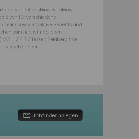
te Rehabilitationsklinik Fachklinik
pektiven für verschiedene
en Team sowie attraktive Benefits und
 suchen zum nächstmöglichen
 VOLLZEIT / Teilzeit Feldberg Ihre
g verschiedener...
Jobfinder anlegen