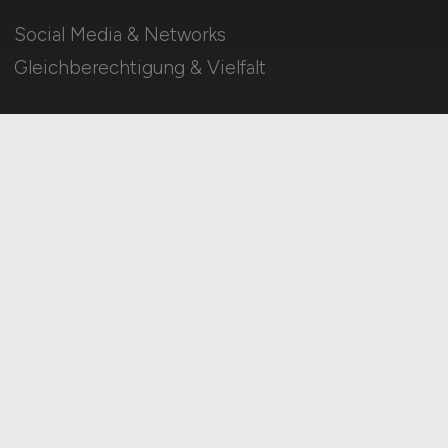
Social Media & Networks
Gleichberechtigung & Vielfalt
Für Arbeitgeber
Stellenanzeigen schalten
Mediadaten & Konditionen
Arbeitgeber Seite