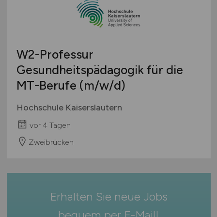
Bachelor-/ Master-/ Diplom-Arbeit
Bremen
Studentenjobs / Werkstudenten
Hamburg
Ausbildung / Studium
Hessen
Praktikum
W2-Professur
Mecklenburg-Vorpommern
Gesundheitspädagogik für die
Niedersachsen
MT-Berufe
(m/w/d)
Nordrhein-Westfalen
Rheinland-Pfalz
Hochschule Kaiserslautern
Saarland
vor 4 Tagen
Sachsen
Sachsen-Anhalt
Zweibrücken
Schleswig-Holstein
Thüringen
Deutschlandweit
Erhalten Sie neue Jobs
Österreich
Schweiz
bequem per
E-Mail
!