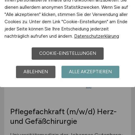
Kinderintensivstation
dienen außerdem anonymen Statistikzwecken. Wenn Sie auf
Universitätsmedizin der Johannes Gutenberg-
"Alle akzeptieren" klicken, stimmen Sie der Verwendung aller
Universität Mainz
Cookies zu. Unter dem Link "Cookie-Einstellungen" am Ende
jeder Seite können Sie Ihre Entscheidung jederzeit
30.07.2026
nachträglich aufrufen und ändern.
Datenschutzerklärung
Mainz
COOKIE-EINSTELLUNGEN
ABLEHNEN
ALLE AKZEPTIEREN
Pflegefachkraft
(m/w/d)
Herz-
und Gefäßchirurgie
Universitätsmedizin der Johannes Gutenberg-