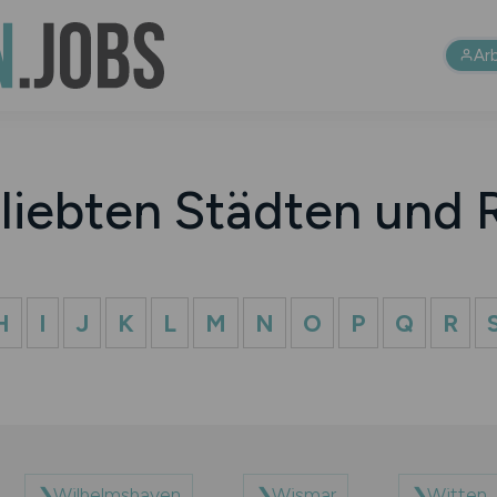
Ar
liebten Städten und
H
I
J
K
L
M
N
O
P
Q
R
Wilhelmshaven
Wismar
Witten