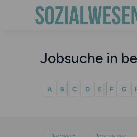
Jobsuche in be
A
B
C
D
E
F
G
Walldorf
Wiesbaden