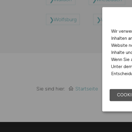
Wolfsburg
Wuppertal
Wir verwe
Inhalten a
Website n
Inhalte u
Wenn Sie a
Unter dem 
Entscheidu
Sie sind hier:
Startseite
Sitemap
COOKI