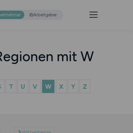
beitnehmer
Arbeitgeber
 Regionen mit W
S
T
U
V
W
X
Y
Z
Wittenberge