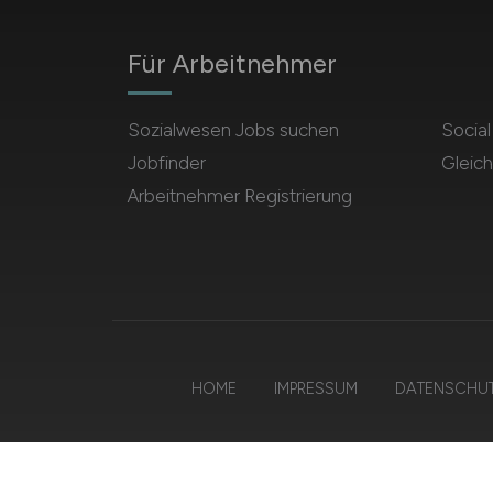
Für Arbeitnehmer
Sozialwesen Jobs suchen
Socia
Jobfinder
Gleich
Arbeitnehmer Registrierung
HOME
IMPRESSUM
DATENSCHU
© 202