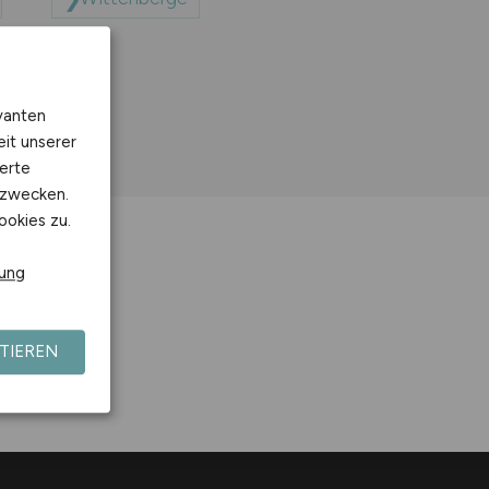
vanten
eit unserer
erte
kzwecken.
ookies zu.
rung
TIEREN