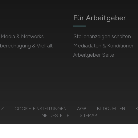
Für Arbeitgeber
l Media & Networks
Stellenanzeigen schalten
berechtigung & Vielfalt
Mediadaten & Konditionen
Arbeitgeber Seite
TZ
COOKIE-EINSTELLUNGEN
AGB
BILDQUELLEN
K
MELDESTELLE
SITEMAP
6 SOZIALWESEN.JOBS – ZIEGELER MEDIEN GMBH • Alle Rechte vorbeh